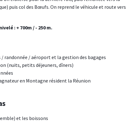
e) puis col des Bœufs. On reprend le véhicule et route vers
ivelé : + 700m / - 250 m.
s / randonnée / aéroport et la gestion des bagages
 (nuits, petits déjeuners, dîners)
ionnées
gnateur en Montagne résident la Réunion
as
semble) et les boissons