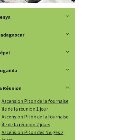
enya
adagascar
épal
uganda
a Réunion
Ascension Piton de la fournaise
île de la réunion 1 jour
Ascension Piton de la fournaise
île de la réunion 2 jours
Ascension Piton des Neiges 2