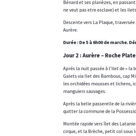
Bénard et ses planèzes, en passant 
ne veut pas etre esclave) et les ilet
Descente vers La Plaque, traversée 
Aurère.
Durée : De 5 à 6h00 de marche. Dén
Jour 2 : Aurère – Roche Plate
Aprés la nuit passée à l'ilet de « la
Galets via Ilet des Bambous, cap M
les orchidées mousses et lichens, i
manguiers sauvages.
Après la belle passerelle de la riv
quitter la commune de la Possession,
Montée rapide vers îlet des Latanier
cirque, et la Brèche, petit col sous