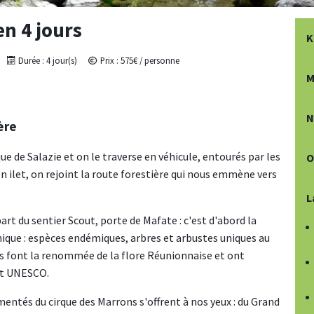
en 4 jours
K
Durée :
4 jour(s)
Prix :
575
€ / personne
M
N
ère
que de Salazie et on le traverse en véhicule, entourés par les
O
en ilet, on rejoint la route forestière qui nous emmène vers
L
rt du sentier Scout, porte de Mafate : c'est d'abord la
nique : espèces endémiques, arbres et arbustes uniques au
s font la renommée de la flore Réunionnaise et ont
nt UNESCO.
entés du cirque des Marrons s'offrent à nos yeux : du Grand