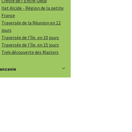
Créole de l'Entre-Deux
Ilet Alcide - Région de la petite
France
Traversée de la Réunion en 12
jours
Traversée de l'île, en 10 jours
Traversée de l'île, en 15 jours
Trek découverte des Masters
anzanie