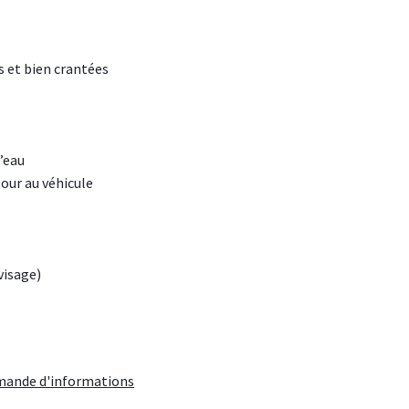
 et bien crantées
’eau
tour au véhicule
visage)
ande d'informations