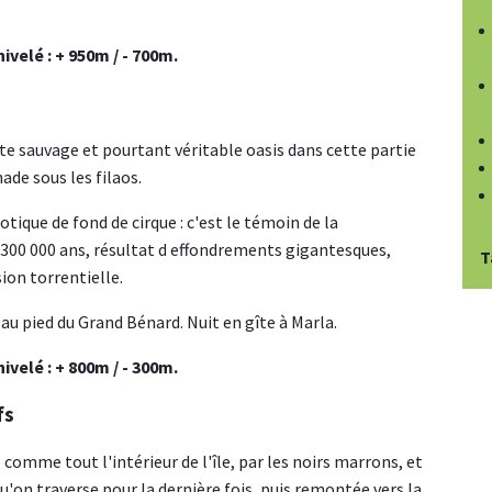
ivelé : + 950m / - 700m.
te sauvage et pourtant véritable oasis dans cette partie
ade sous les filaos.
tique de fond de cirque : c'est le témoin de la
 300 000 ans, résultat d effondrements gigantesques,
T
on torrentielle.
 au pied du Grand Bénard. Nuit en gîte à Marla.
ivelé : + 800m / - 300m.
fs
, comme tout l'intérieur de l'île, par les noirs marrons, et
qu'on traverse pour la dernière fois, puis remontée vers la