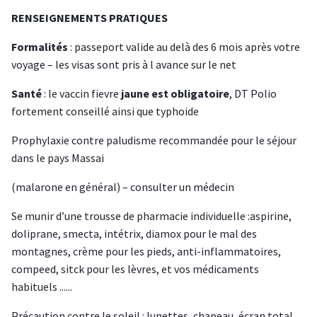
RENSEIGNEMENTS PRATIQUES
Formalités
: passeport valide au delà des 6 mois après votre
voyage – les visas sont pris à l avance sur le net
Santé
: le vaccin fievre
jaune est obligatoire
, DT Polio
fortement conseillé ainsi que typhoide
Prophylaxie contre paludisme recommandée pour le séjour
dans le pays Massai
(malarone en général) – consulter un médecin
Se munir d’une trousse de pharmacie individuelle :aspirine,
doliprane, smecta, intétrix, diamox pour le mal des
montagnes, crème pour les pieds, anti-inflammatoires,
compeed, sitck pour les lèvres, et vos médicaments
habituels ......
Précaution contre le soleil : lunettes, chapeau, écran total